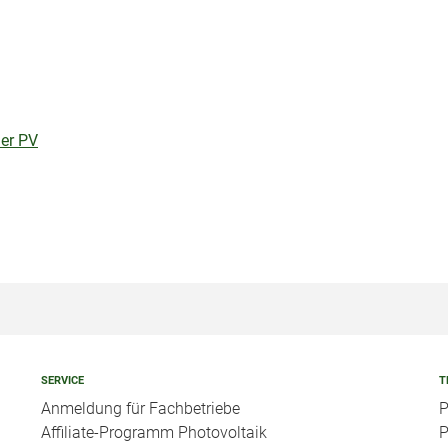
der PV
SERVICE
T
Anmeldung für Fachbetriebe
P
Affiliate-Programm Photovoltaik
P