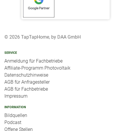
50,2 Hertz: Antwortschreiben Netzbetreiber
Anschlussmöglichkeiten an die PV-Anlage
50,2 Hertz: Änderungen am Wechselrichter
Hersteller von Photovoltaik Speichern
50,2 Hertz: Wer trägt die Kosten?
Marktübersicht Blei-Speicher (DC)
50,2 Hertz: bisherige Bilanz
Marktübersicht Blei-Speicher (AC)
© 2026 TapTapHome, by DAA GmbH
Marktübersicht Lithium-Speicher (DC)
SERVICE
Marktübersicht Lithium-Speicher (AC)
Anmeldung für Fachbetriebe
Marktübersicht andere Speichertechnologien
Affiliate-Programm Photovoltaik
Datenschutzhinweise
AGB für Anfragesteller
AGB für Fachbetriebe
Impressum
INFORMATION
Bildquellen
Podcast
Offene Stellen