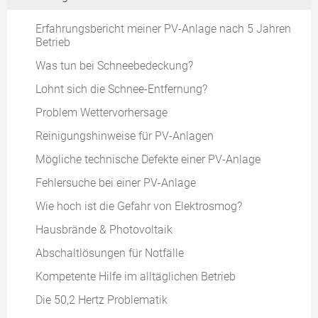
Ertragsdatenbank "Sonnenertrag"
Umsatzsteuer auf Eigenverbrauch
Krediteprogramme
Layoutprogramm Dachbelegung
Ertragsdatenbank "Solarlog"
Erfahrungsbericht meiner PV-Anlage nach 5 Jahren
Eigenverbrauch bei Mietdächern
Rentabilität berechnen
Betrieb
Photovoltaik auf Asbestdächern
Ertragsdatenbank "PV Erträge"
Praxisbeispiel für Eigenverbrauch
Versicherungen für PV-Anlagen
Was tun bei Schneebedeckung?
Photovoltaik auf Flachdächern
Weitere Ertragsdatenbanken
Lohnt sich die Schnee-Entfernung?
Nachführsysteme für Flachdächer
Problem Wettervorhersage
Tipps zur Dachflächen-Vermietung
Reinigungshinweise für PV-Anlagen
Mögliche technische Defekte einer PV-Anlage
Fehlersuche bei einer PV-Anlage
Wie hoch ist die Gefahr von Elektrosmog?
Hausbrände & Photovoltaik
Abschaltlösungen für Notfälle
Kompetente Hilfe im alltäglichen Betrieb
Die 50,2 Hertz Problematik