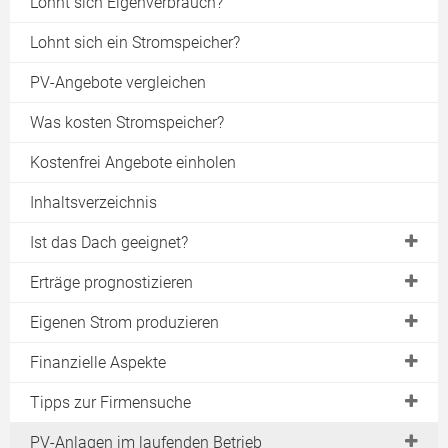
Lohnt sich Eigenverbrauch?
Lohnt sich ein Stromspeicher?
PV-Angebote vergleichen
Was kosten Stromspeicher?
Kostenfrei Angebote einholen
Inhaltsverzeichnis
Ist das Dach geeignet?
Vor- & Nachteile einer PV-Anlage
Erträge prognostizieren
Die optimale Dachausrichtung
Datenbanken mit Ertragsdaten
Eigenen Strom produzieren
Die optimale Dachneigung
Ertragsdatenbank "PVGIS"
Vergütung für selbst verbrauchten Strom
Finanzielle Aspekte
Sonneneinstrahlung vor Ort
Das neue "PVGIS 4"
Realistischer Eigenverbrauch
Was kostet eine PV-Anlage?
Tipps zur Firmensuche
Schattenverläufe auf dem Dach
Schattenverlauf berechnen
Stromzähler für Eigenverbrauch
Einspeisevergütung
Angebote beurteilen und vergleichen
PV-Anlagen im laufenden Betrieb
Wieviel Leistung passt aufs Dach?