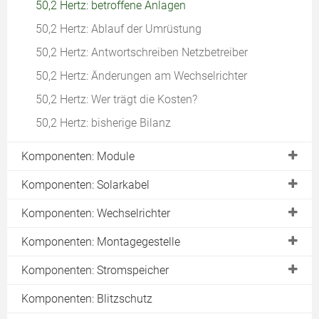
50,2 Hertz: betroffene Anlagen
50,2 Hertz: Ablauf der Umrüstung
50,2 Hertz: Antwortschreiben Netzbetreiber
50,2 Hertz: Änderungen am Wechselrichter
50,2 Hertz: Wer trägt die Kosten?
50,2 Hertz: bisherige Bilanz
Komponenten: Module
Kennzahlen für Photovoltaik Module
Komponenten: Solarkabel
Welche Modulart wählen?
Verluste durch Solarkabel minimieren
Komponenten: Wechselrichter
Welchen Modulhersteller wählen?
Welchen Wechselrichter wählen?
Komponenten: Montagegestelle
Module für Balkon und Steckdose
Modul-Wechselrichter-Kombination berechnen
Dachhaken richtig montieren
Komponenten: Stromspeicher
Sondermodule
Module und Wechselrichter verschalten
Diebstahlschutz für PV-Module
Was kosten Stromspeicher?
Komponenten: Blitzschutz
Transparente Sondermodule
Montageort für Wechselrichter
Warum Hinterlüftung wichtig ist