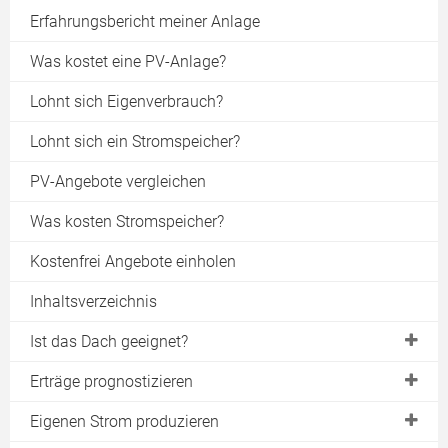
Erfahrungsbericht meiner Anlage
Was kostet eine PV-Anlage?
Lohnt sich Eigenverbrauch?
Lohnt sich ein Stromspeicher?
PV-Angebote vergleichen
Was kosten Stromspeicher?
Kostenfrei Angebote einholen
Inhaltsverzeichnis
Ist das Dach geeignet?
Vor- & Nachteile einer PV-Anlage
Erträge prognostizieren
Die optimale Dachausrichtung
Datenbanken mit Ertragsdaten
Eigenen Strom produzieren
Die optimale Dachneigung