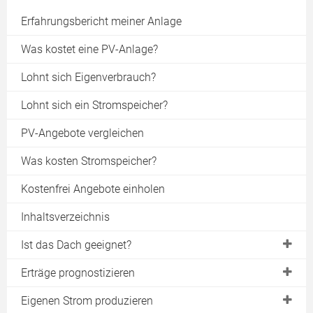
Erfahrungsbericht meiner Anlage
Was kostet eine PV-Anlage?
Lohnt sich Eigenverbrauch?
Lohnt sich ein Stromspeicher?
PV-Angebote vergleichen
Was kosten Stromspeicher?
Kostenfrei Angebote einholen
Inhaltsverzeichnis
Ist das Dach geeignet?
Vor- & Nachteile einer PV-Anlage
Erträge prognostizieren
Die optimale Dachausrichtung
Datenbanken mit Ertragsdaten
Eigenen Strom produzieren