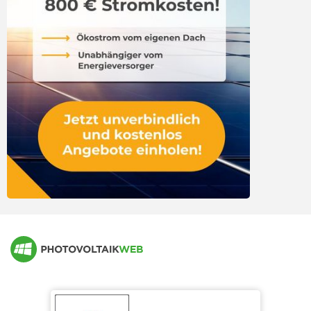
Anschlussmöglichkeiten an die PV-Anlage
50,2 Hertz: Änderungen am Wechselrichter
Hersteller von Photovoltaik Speichern
50,2 Hertz: Wer trägt die Kosten?
Marktübersicht Blei-Speicher (DC)
50,2 Hertz: bisherige Bilanz
Marktübersicht Blei-Speicher (AC)
Marktübersicht Lithium-Speicher (DC)
Marktübersicht Lithium-Speicher (AC)
Marktübersicht andere Speichertechnologien