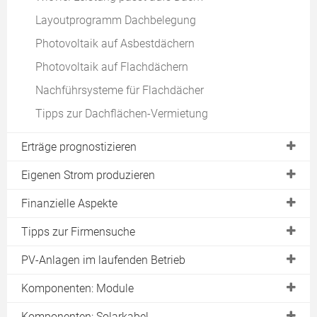
Layoutprogramm Dachbelegung
Photovoltaik auf Asbestdächern
Photovoltaik auf Flachdächern
Nachführsysteme für Flachdächer
Tipps zur Dachflächen-Vermietung
Erträge prognostizieren
Datenbanken mit Ertragsdaten
Eigenen Strom produzieren
Ertragsdatenbank "PVGIS"
Vergütung für selbst verbrauchten Strom
Finanzielle Aspekte
Das neue "PVGIS 4"
Realistischer Eigenverbrauch
Was kostet eine PV-Anlage?
Tipps zur Firmensuche
Schattenverlauf berechnen
Stromzähler für Eigenverbrauch
Einspeisevergütung
Angebote beurteilen und vergleichen
PV-Anlagen im laufenden Betrieb
Ertragsdatenbank "Sonnenertrag"
Umsatzsteuer auf Eigenverbrauch
Krediteprogramme
Erfahrungsbericht meiner PV-Anlage nach 5 Jahren
Komponenten: Module
Ertragsdatenbank "Solarlog"
Eigenverbrauch bei Mietdächern
Rentabilität berechnen
Betrieb
Ertragsdatenbank "PV Erträge"
Kennzahlen für Photovoltaik Module
Komponenten: Solarkabel