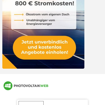
Anschlussmöglichkeiten an die PV-Anlage
50,2 Hertz: Änderungen am Wechselrichter
Hersteller von Photovoltaik Speichern
50,2 Hertz: Wer trägt die Kosten?
Marktübersicht Blei-Speicher (DC)
50,2 Hertz: bisherige Bilanz
Marktübersicht Blei-Speicher (AC)
Marktübersicht Lithium-Speicher (DC)
Marktübersicht Lithium-Speicher (AC)
Marktübersicht andere Speichertechnologien