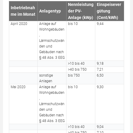
Nennleistung
Einspeisever
Inbetriebnah
Anlagentyp
der PV-
gütung
me im Monat
Anlage (kWp)
(Cent/kWh)
April 2020
Anlage auf
bis 10
9,44
Wohngebäuden
,
Lärmschutzwän
den und
Gebäuden nach
§ 48 Abs. 3 EEG
>10 bis 40
9,18
>40 bis 750
7,21
sonstige
bis 750
6,50
Anlagen
Mai 2020
Anlage auf
bis 10
9,30
Wohngebäuden
,
Lärmschutzwän
den und
Gebäuden nach
§ 48 Abs. 3 EEG
>10 bis 40
9,04
>40 bis 750
7,10