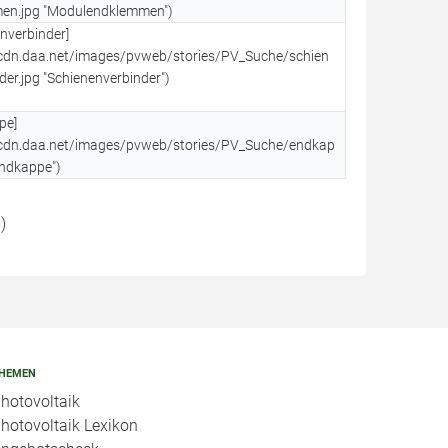
en.jpg "Modulendklemmen")
enverbinder]
/cdn.daa.net/images/pvweb/stories/PV_Suche/schien
der.jpg "Schienenverbinder")
pe]
//cdn.daa.net/images/pvweb/stories/PV_Suche/endkap
Endkappe")
)
HEMEN
hotovoltaik
hotovoltaik Lexikon