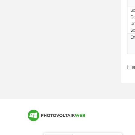
(AC)
Sc
Marktübersicht andere
Ge
Speichertechnologien
Um
Sc
En
Hie