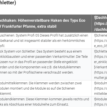
hletter)
![Dach
achhaken: Höhenverstellbare Haken des Typs Eco
(https
 Frankfurter Pfanne, extra stabil
/dachh
uschienen: System Profi 05 Dieses Profil hat zusätzlich einen
![Schien
belkanal und ist insgesamt stabiler als ein herkömmliches
(https:/
ofil.
e_eco_05
ick System von Schletter: Das System besteht aus einem
![Schlett
nklickbaustein und einer passenden Vierkantmutter. Die Teile
(https:/
ssen nur in das Profil an passender Stelle eingeklickt
er_einkli
rden und die Komponenten wie z.B. die Modulklemmen
[Vierkan
nnen so mit der Profilschiene verschraubt werden.
(https:/
mutter.j
dulmittelklemmen: Die Klemmen werden zwischen zwei
![Modulm
dulen montiert und die Module so auf die Schienen
(https:
klemmt.
mittelkl
dulendklemmen: Diese Klemmen kommen jeweils rechts und
![Modul
nks als Abschluss einer Modulreihe zum Einsatz.
(https: