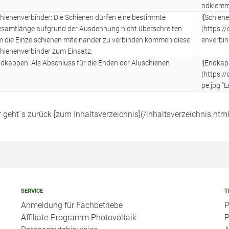
ndklemm
hienenverbinder: Die Schienen dürfen eine bestimmte
![Schien
samtlänge aufgrund der Ausdehnung nicht überschreiten.
(https:/
 die Einzelschienen miteinander zu verbinden kommen diese
enverbin
hienenverbinder zum Einsatz.
dkappen: Als Abschluss für die Enden der Aluschienen
![Endkap
(https:
pe.jpg "
r geht`s zurück [zum Inhaltsverzeichnis](/inhaltsverzeichnis.html
SERVICE
T
Anmeldung für Fachbetriebe
P
Affiliate-Programm Photovoltaik
P