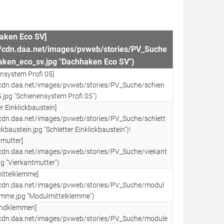
haken Eco SV]
://cdn.daa.net/images/pvweb/stories/PV_Suche
aken_eco_sv.jpg "Dachhaken Eco SV")
ensystem Profi 05]
/cdn.daa.net/images/pvweb/stories/PV_Suche/schien
.jpg "Schienensystem Profi 05")
er Einklickbaustein]
/cdn.daa.net/images/pvweb/stories/PV_Suche/schlett
ckbaustein.jpg "Schletter Einklickbaustein")!
tmutter]
/cdn.daa.net/images/pvweb/stories/PV_Suche/viekant
pg "Vierkantmutter")
ittelklemme]
//cdn.daa.net/images/pvweb/stories/PV_Suche/modul
emme.jpg "Modulmittelklemme")
endklemmen]
//cdn.daa.net/images/pvweb/stories/PV_Suche/module