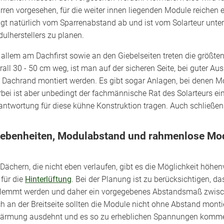
rren vorgesehen, für die weiter innen liegenden Module reichen 
gt natürlich vom Sparrenabstand ab und ist vom Solarteur unter
ulherstellers zu planen.
 allem am Dachfirst sowie an den Giebelseiten treten die größt
rall 30 - 50 cm weg, ist man auf der sicheren Seite, bei guter A
 Dachrand montiert werden. Es gibt sogar Anlagen, bei denen M
rbei ist aber unbedingt der fachmännische Rat des Solarteurs e
antwortung für diese kühne Konstruktion tragen. Auch schließen
ebenheiten, Modulabstand und rahmenlose Mo
 Dächern, die nicht eben verlaufen, gibt es die Möglichkeit höh
 für die
Hinterlüftung
. Bei der Planung ist zu berücksichtigen, da
lemmt werden und daher ein vorgegebenes Abstandsmaß zwisc
h an der Breitseite sollten die Module nicht ohne Abstand mont
ärmung ausdehnt und es so zu erheblichen Spannungen komme