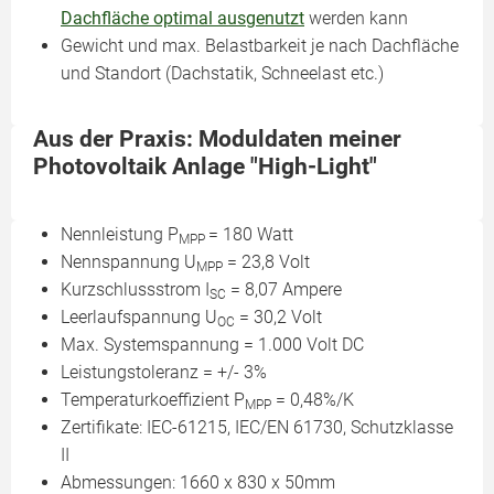
Dachfläche optimal ausgenutzt
werden kann
Gewicht und max. Belastbarkeit je nach Dachfläche
und Standort (Dachstatik, Schneelast etc.)
Aus der Praxis: Moduldaten meiner
Photovoltaik Anlage "High-Light"
Nennleistung P
= 180 Watt
MPP
Nennspannung U
= 23,8 Volt
MPP
Kurzschlussstrom I
= 8,07 Ampere
SC
Leerlaufspannung U
= 30,2 Volt
OC
Max. Systemspannung = 1.000 Volt DC
Leistungstoleranz = +/- 3%
Temperaturkoeffizient P
= 0,48%/K
MPP
Zertifikate: IEC-61215, IEC/EN 61730, Schutzklasse
II
Abmessungen: 1660 x 830 x 50mm