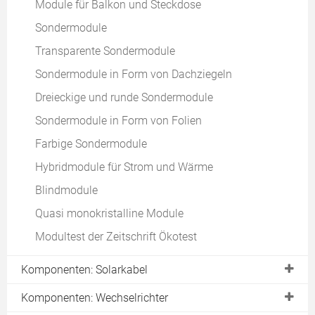
Module für Balkon und Steckdose
Reinigungshinweise für PV-Anlagen
Sondermodule
Mögliche technische Defekte einer PV-Anlage
Transparente Sondermodule
Fehlersuche bei einer PV-Anlage
Sondermodule in Form von Dachziegeln
Wie hoch ist die Gefahr von Elektrosmog?
Dreieckige und runde Sondermodule
Hausbrände & Photovoltaik
Sondermodule in Form von Folien
Abschaltlösungen für Notfälle
Farbige Sondermodule
Kompetente Hilfe im alltäglichen Betrieb
Hybridmodule für Strom und Wärme
Die 50,2 Hertz Problematik
Blindmodule
50,2 Hertz: betroffene Anlagen
Quasi monokristalline Module
50,2 Hertz: Ablauf der Umrüstung
Modultest der Zeitschrift Ökotest
50,2 Hertz: Antwortschreiben Netzbetreiber
50,2 Hertz: Änderungen am Wechselrichter
Komponenten: Solarkabel
50,2 Hertz: Wer trägt die Kosten?
Verluste durch Solarkabel minimieren
Komponenten: Wechselrichter
50,2 Hertz: bisherige Bilanz