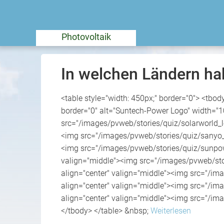
Photovoltaik
In welchen Ländern ha
<table style="width: 450px;" border="0"> <tbo
border="0" alt="Suntech-Power Logo" width="10
src="/images/pvweb/stories/quiz/solarworld_lo
<img src="/images/pvweb/stories/quiz/sanyo_lo
<img src="/images/pvweb/stories/quiz/sunpower
valign="middle"><img src="/images/pvweb/stor
align="center" valign="middle"><img src="/ima
align="center" valign="middle"><img src="/ima
align="center" valign="middle"><img src="/ima
</tbody> </table> &nbsp;
Weiterlesen