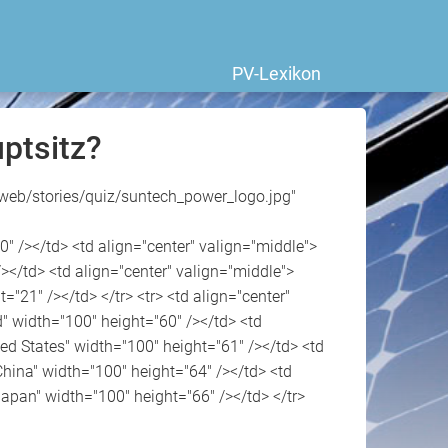
PV-Lexikon
ptsitz?
pvweb/stories/quiz/suntech_power_logo.jpg"
" /></td> <td align="center" valign="middle">
</td> <td align="center" valign="middle">
21" /></td> </tr> <tr> <td align="center"
 width="100" height="60" /></td> <td
ed States" width="100" height="61" /></td> <td
hina" width="100" height="64" /></td> <td
apan" width="100" height="66" /></td> </tr>