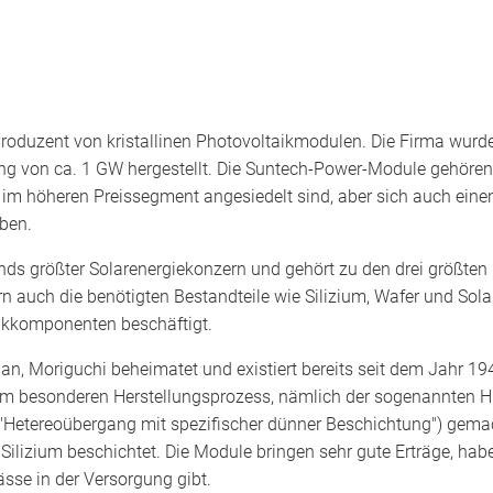
Produzent von kristallinen Photovoltaikmodulen. Die Firma wurd
ng von ca. 1 GW hergestellt. Die Suntech-Power-Module gehöre
 im höheren Preissegment angesiedelt sind, aber sich auch einen
ben.
nds größter Solarenergiekonzern und gehört zu den drei größten 
rn auch die benötigten Bestandteile wie Silizium, Wafer und Solar
aikkomponenten beschäftigt.
apan, Moriguchi beheimatet und existiert bereits seit dem Jahr
m besonderen Herstellungsprozess, nämlich der sogenannten H
 "Hetereoübergang mit spezifischer dünner Beschichtung") gemacht
izium beschichtet. Die Module bringen sehr gute Erträge, habe
sse in der Versorgung gibt.