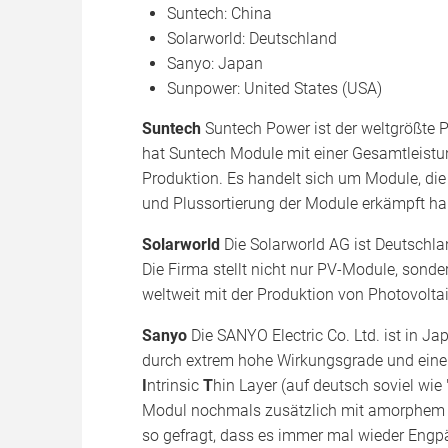
Suntech: China
Solarworld: Deutschland
Sanyo: Japan
Sunpower: United States (USA)
Suntech
Suntech Power ist der weltgrößte 
hat Suntech Module mit einer Gesamtleistu
Produktion. Es handelt sich um Module, die
und Plussortierung der Module erkämpft ha
Solarworld
Die Solarworld AG ist Deutschla
Die Firma stellt nicht nur PV-Module, sonde
weltweit mit der Produktion von Photovolt
Sanyo
Die SANYO Electric Co. Ltd. ist in J
durch extrem hohe Wirkungsgrade und eine
I
ntrinsic
T
hin Layer (auf deutsch soviel wie
Modul nochmals zusätzlich mit amorphem Sil
so gefragt, dass es immer mal wieder Engpä