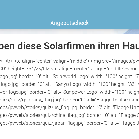
Angebotscheck
ben diese Solarfirmen ihren Hau
dy> <tr> <td align="center" valign="middle"><img src="/images/
0" height="75" /></td> <td align="center" valign="middle"><img
go.jpg" border="0" alt="Solarworld Logo" width="100" height="70
go.jpg" border="0" alt="Sanyo Logo" width="100" height="33" />
_logo.jpg" border="0" alt="Sunpower Logo" width="100" height="
ies/quiz/germany_flag.jpg" border="0" alt="Flagge Deutschland"
ges/pvweb/stories/quiz/us_flag.jpg" border="0" alt="Flagge Unit
ges/pvweb/stories/quiz/china_flag.jpg" border="0" alt="Flagge C
ges/pvweb/stories/quiz/japan-flag.jpg" border="0" alt="Flagge J